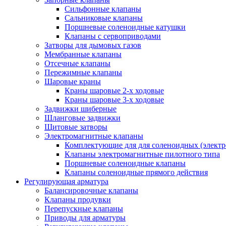
Сильфонные клапаны
Сальниковые клапаны
Поршневые соленоидные катушки
Клапаны с сервоприводами
Затворы для дымовых газов
Мембранные клапаны
Отсечные клапаны
Пережимные клапаны
Шаровые краны
Краны шаровые 2-х ходовые
Краны шаровые 3-х ходовые
Задвижки шиберные
Шланговые задвижки
Щитовые затворы
Электромагнитные клапаны
Комплектующие для для соленоидных (элект
Клапаны электромагнитные пилотного типа
Поршневые соленоидные клапаны
Клапаны соленоидные прямого действия
Регулирующая арматура
Балансировочные клапаны
Клапаны продувки
Перепускные клапаны
Приводы для арматуры