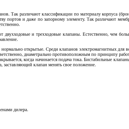
ов. Так различают классификации по материалу корпуса (бронза,
ву портов и даже по запорному элементу. Так различают мемб
етственно.
ают двухходовые и трехходовые клапаны. Естественно, чем бол
равление.
и нормально открытые. Среди клапанов электромагнитных для в
ответственно, диаметрально противоположным по принципу рабо
акрывается, когда начинается подача тока. Бистабильные клапа
а, заставляющий клапан менять свое положение.
енами дилера.