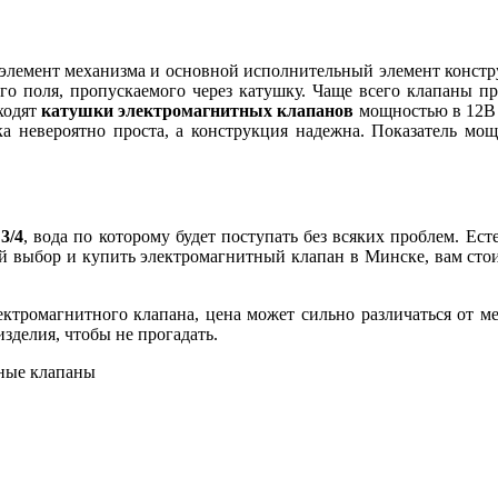
элемент механизма и основной исполнительный элемент констру
го поля, пропускаемого через катушку. Чаще всего клапаны п
ходят
катушки электромагнитных клапанов
мощностью в 12В 
ка невероятно проста, а конструкция надежна. Показатель мощ
3/4
, вода по которому будет поступать без всяких проблем. Ес
й выбор и купить электромагнитный клапан в Минске, вам стоит
ектромагнитного клапана, цена может сильно различаться от ме
делия, чтобы не прогадать.