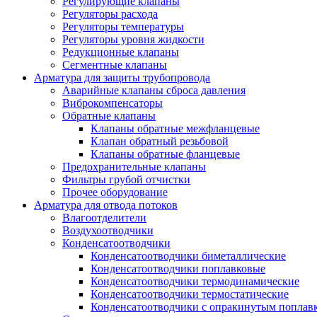
Регулирующие клапаны
Регуляторы расхода
Регуляторы температуры
Регуляторы уровня жидкости
Редукционные клапаны
Сегментные клапаны
Арматура для защиты трубопровода
Аварийные клапаны сброса давления
Виброкомпенсаторы
Обратные клапаны
Клапаны обратные межфланцевые
Клапан обратный резьбовой
Клапаны обратные фланцевые
Предохранительные клапаны
Фильтры грубой отчистки
Прочее оборудование
Арматура для отвода потоков
Влагоотделители
Воздухоотводчики
Конденсатоотводчики
Конденсатоотводчики биметаллические
Конденсатоотводчики поплавковые
Конденсатоотводчики термодинамические
Конденсатоотводчики термостатические
Конденсатоотводчики с опракинутым поплав