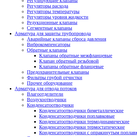
Регулирующие клапаны
Регуляторы расхода
Регуляторы температуры
Регуляторы уровня жидкости
Редукционные клапаны
Сегментные клапаны
Арматура для защиты трубопровода
Аварийные клапаны сброса давления
Виброкомпенсаторы
Обратные клапаны
Клапаны обратные межфланцевые
Клапан обратный резьбовой
Клапаны обратные фланцевые
Предохранительные клапаны
Фильтры грубой отчистки
Прочее оборудование
Арматура для отвода потоков
Влагоотделители
Воздухоотводчики
Конденсатоотводчики
Конденсатоотводчики биметаллические
Конденсатоотводчики поплавковые
Конденсатоотводчики термодинамические
Конденсатоотводчики термостатические
Конденсатоотводчики с опракинутым поплав