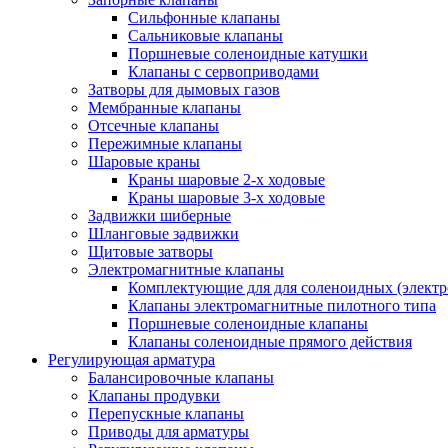
Сильфонные клапаны
Сальниковые клапаны
Поршневые соленоидные катушки
Клапаны с сервоприводами
Затворы для дымовых газов
Мембранные клапаны
Отсечные клапаны
Пережимные клапаны
Шаровые краны
Краны шаровые 2-х ходовые
Краны шаровые 3-х ходовые
Задвижки шиберные
Шланговые задвижки
Щитовые затворы
Электромагнитные клапаны
Комплектующие для для соленоидных (элект
Клапаны электромагнитные пилотного типа
Поршневые соленоидные клапаны
Клапаны соленоидные прямого действия
Регулирующая арматура
Балансировочные клапаны
Клапаны продувки
Перепускные клапаны
Приводы для арматуры