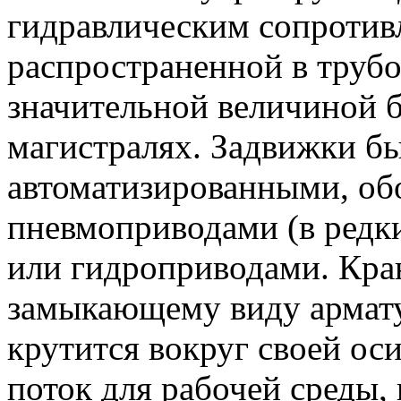
гидравлическим сопротивл
распространенной в труб
значительной величиной б
магистралях. Задвижки бы
автоматизированными, о
пневмоприводами (в редки
или гидроприводами. Кра
замыкающему виду армату
крутится вокруг своей ос
поток для рабочей среды,